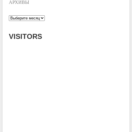
АРХИВЫ
Архивы
VISITORS
Today: 593
Yesterday: 995
This Week: 8267
This Month: 56126
Total: 669369
Currently Online: 130