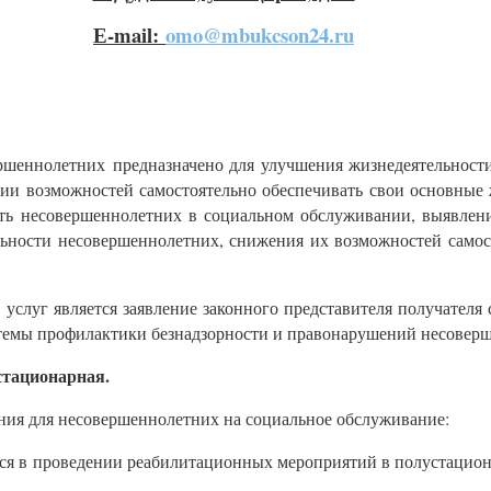
Е-mail:
omo@mbukcson24.ru
ршеннолетних предназначено для улучшения жизнедеятельнос
ии возможностей самостоятельно обеспечивать свои основные
сть несовершеннолетних в социальном обслуживании, выявлен
ьности несовершеннолетних, снижения их возможностей самос
услуг является заявление законного представителя получателя
темы профилактики безнадзорности и правонарушений несовер
стационарная.
ния для несовершеннолетних на социальное обслуживание:
щиеся в проведении реабилитационных мероприятий в полустац