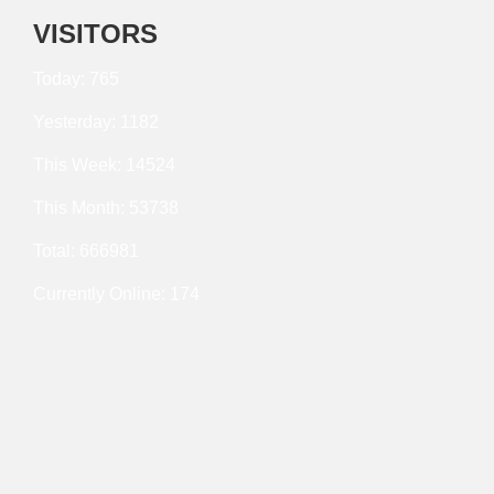
VISITORS
Today: 765
Yesterday: 1182
This Week: 14524
This Month: 53738
Total: 666981
Currently Online: 174