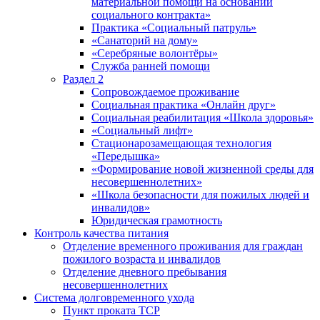
материальной помощи на основании
социального контракта»
Практика «Социальный патруль»
«Санаторий на дому»
«Серебряные волонтёры»
Служба ранней помощи
Раздел 2
Сопровождаемое проживание
Социальная практика «Онлайн друг»
Социальная реабилитация «Школа здоровья»
«Социальный лифт»
Стационарозамещающая технология
«Передышка»
«Формирование новой жизненной среды для
несовершеннолетних»
«Школа безопасности для пожилых людей и
инвалидов»
Юридическая грамотность
Контроль качества питания
Отделение временного проживания для граждан
пожилого возраста и инвалидов
Отделение дневного пребывания
несовершеннолетних
Система долговременного ухода
Пункт проката ТСР