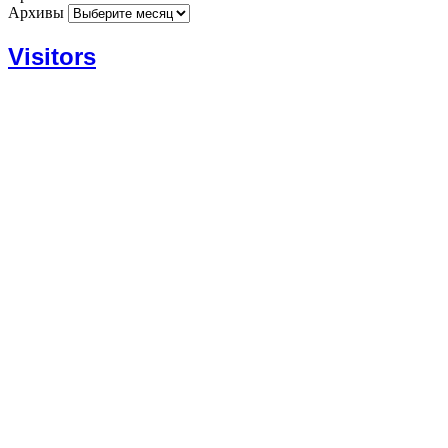
Архивы
Visitors
Today: 647
Yesterday: 1182
This Week: 14406
This Month: 53620
Total: 666863
Currently Online: 125