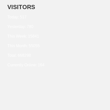
VISITORS
Today: 517
Yesterday: 780
This Week: 15841
This Month: 55055
Total: 668298
Currently Online: 164