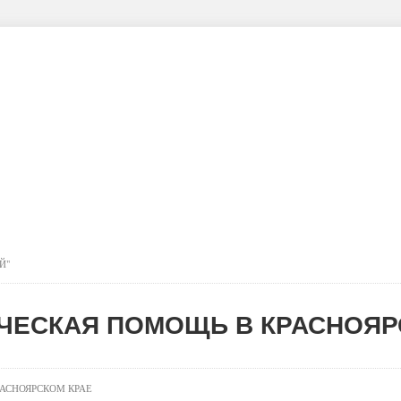
Структура
Услуги
Полезная информация
Контак
ль качества питания
Система долговременного ухода
Й"
ЧЕСКАЯ ПОМОЩЬ В КРАСНОЯР
АСНОЯРСКОМ КРАЕ