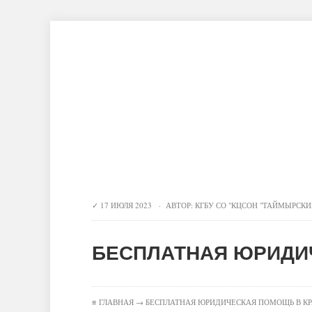
Главная
Новости
О центре
Инновационные технологии
Контро
17 ИЮЛЯ 2023 · АВТОР:
КГБУ СО "КЦСОН "ТАЙМЫРСКИ
БЕСПЛАТНАЯ ЮРИДИ
≡
ГЛАВНАЯ
→ БЕСПЛАТНАЯ ЮРИДИЧЕСКАЯ ПОМОЩЬ В КР