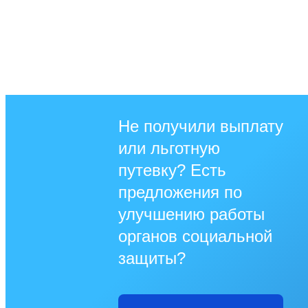
Не получили выплату
или льготную
путевку? Есть
предложения по
улучшению работы
органов социальной
защиты?