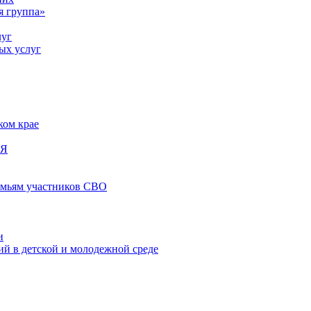
я группа»
луг
ых услуг
ком крае
ИЯ
емьям участников СВО
и
й в детской и молодежной среде