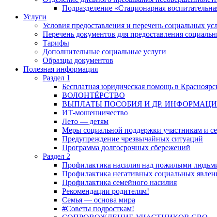
Подразделение «Стационарная воспитательна
Услуги
Условия предоставления и перечень социальных ус
Перечень документов для предоставления социальн
Тарифы
Дополнительные социальные услуги
Образцы документов
Полезная информация
Раздел 1
Бесплатная юридическая помощь в Красноярс
ВОЛОНТЁРСТВО
ВЫПЛАТЫ ПОСОБИЯ И ДР. ИНФОРМАЦ
ИТ-мошенничество
Лето — детям
Меры социальной поддержки участникам и с
Предупреждение чрезвычайных ситуаций
Программа долгосрочных сбережений
Раздел 2
Профилактика насилия над пожилыми людьм
Профилактика негативных социальных явлени
Профилактика семейного насилия
Рекомендации родителям!
Семья — основа мира
#Советы подросткам!