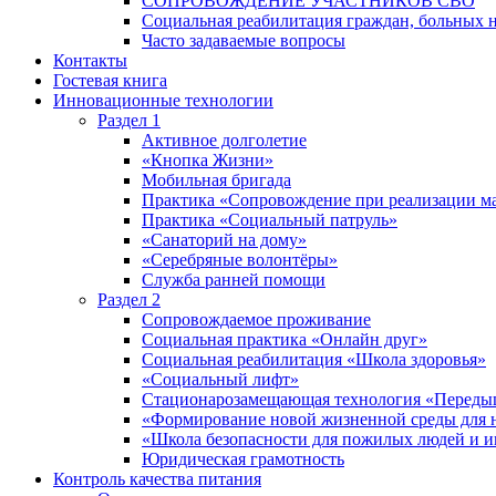
СОПРОВОЖДЕНИЕ УЧАСТНИКОВ СВО
Социальная реабилитация граждан, больных 
Часто задаваемые вопросы
Контакты
Гостевая книга
Инновационные технологии
Раздел 1
Активное долголетие
«Кнопка Жизни»
Мобильная бригада
Практика «Сопровождение при реализации ма
Практика «Социальный патруль»
«Санаторий на дому»
«Серебряные волонтёры»
Служба ранней помощи
Раздел 2
Сопровождаемое проживание
Социальная практика «Онлайн друг»
Социальная реабилитация «Школа здоровья»
«Социальный лифт»
Стационарозамещающая технология «Переды
«Формирование новой жизненной среды для 
«Школа безопасности для пожилых людей и 
Юридическая грамотность
Контроль качества питания