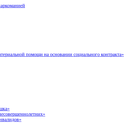
наркоманией
териальной помощи на основании социального контракта»
шка»
несовершеннолетних»
инвалидов»