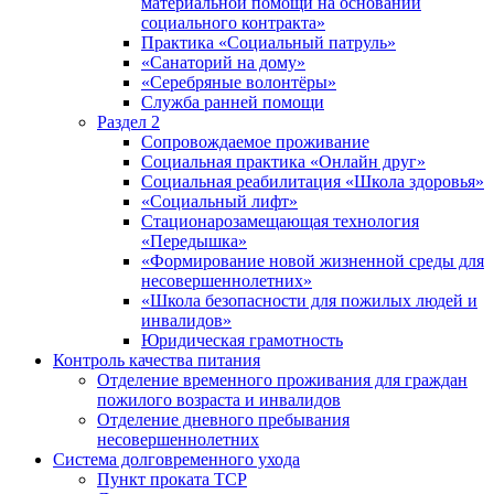
материальной помощи на основании
социального контракта»
Практика «Социальный патруль»
«Санаторий на дому»
«Серебряные волонтёры»
Служба ранней помощи
Раздел 2
Сопровождаемое проживание
Социальная практика «Онлайн друг»
Социальная реабилитация «Школа здоровья»
«Социальный лифт»
Стационарозамещающая технология
«Передышка»
«Формирование новой жизненной среды для
несовершеннолетних»
«Школа безопасности для пожилых людей и
инвалидов»
Юридическая грамотность
Контроль качества питания
Отделение временного проживания для граждан
пожилого возраста и инвалидов
Отделение дневного пребывания
несовершеннолетних
Система долговременного ухода
Пункт проката ТСР