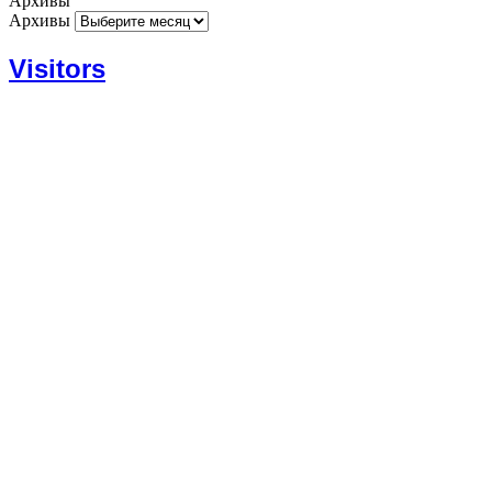
Архивы
Архивы
Visitors
Today: 176
Yesterday: 1182
This Week: 13935
This Month: 53149
Total: 666392
Currently Online: 234