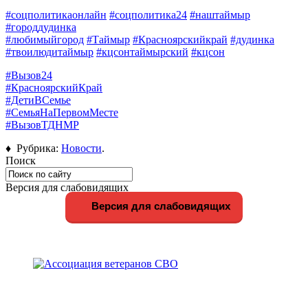
#соцполитикаонлайн
#соцполитика24
#наштаймыр
#городдудинка
#любимыйгород
#Таймыр
#Красноярскийкрай
#дудинка
#твоилюдитаймыр
#кцсонтаймырский
#кцсон
#Вызов24
#КрасноярскийКрай
#ДетиВСемье
#СемьяНаПервомМесте
#ВызовТДНМР
♦ Рубрика:
Новости
.
Поиск
Версия для слабовидящих
Версия для слабовидящих