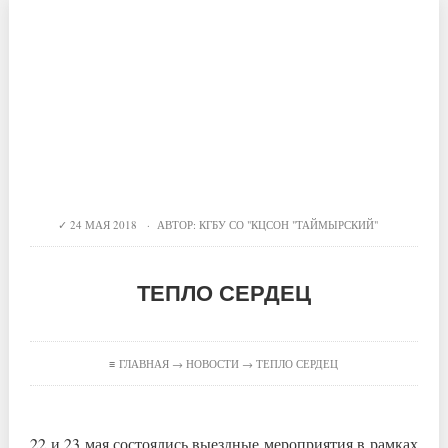
24 МАЯ 2018 · АВТОР:
КГБУ СО "КЦСОН "ТАЙМЫРСКИЙ"
ТЕПЛО СЕРДЕЦ
≡
ГЛАВНАЯ
→
НОВОСТИ
→ ТЕПЛО СЕРДЕЦ
22 и 23 мая состоялись выездные мероприятия в рамках