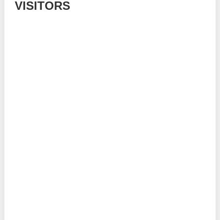
VISITORS
Today: 807
Yesterday: 780
This Week: 16131
This Month: 55345
Total: 668588
Currently Online: 359