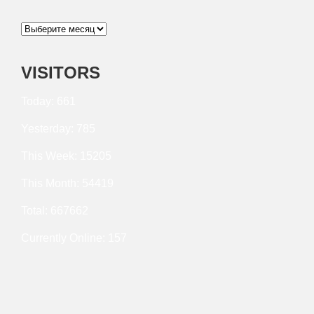
Архивы
VISITORS
Today: 661
Yesterday: 785
This Week: 15205
This Month: 54419
Total: 667662
Currently Online: 157