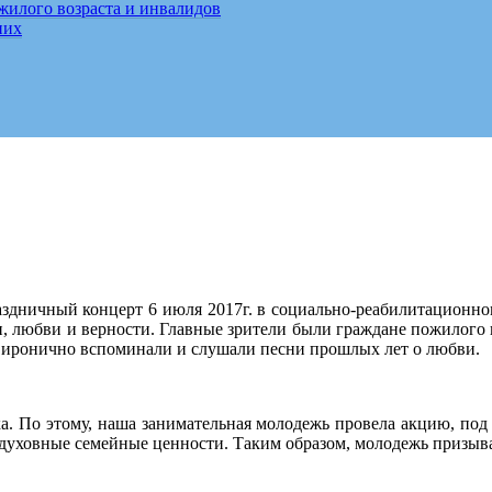
жилого возраста и инвалидов
них
здничный концерт 6 июля 2017г. в социально-реабилитационно
бви и верности. Главные зрители были граждане пожилого воз
и иронично вспоминали и слушали песни прошлых лет о любви.
шка. По этому, наша занимательная молодежь провела акцию, п
 духовные семейные ценности. Таким образом, молодежь призыва