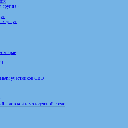
них
я группа»
луг
ых услуг
ком крае
ИЯ
емьям участников СВО
и
й в детской и молодежной среде