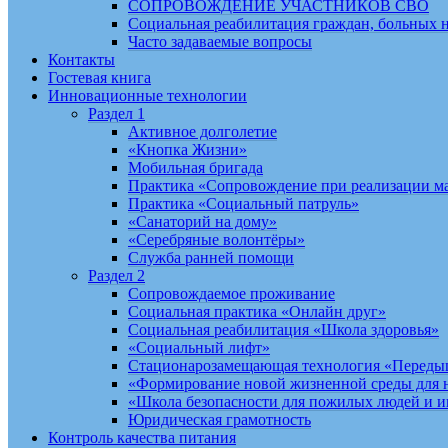
СОПРОВОЖДЕНИЕ УЧАСТНИКОВ СВО
Социальная реабилитация граждан, больных 
Часто задаваемые вопросы
Контакты
Гостевая книга
Инновационные технологии
Раздел 1
Активное долголетие
«Кнопка Жизни»
Мобильная бригада
Практика «Сопровождение при реализации ма
Практика «Социальный патруль»
«Санаторий на дому»
«Серебряные волонтёры»
Служба ранней помощи
Раздел 2
Сопровождаемое проживание
Социальная практика «Онлайн друг»
Социальная реабилитация «Школа здоровья»
«Социальный лифт»
Стационарозамещающая технология «Переды
«Формирование новой жизненной среды для 
«Школа безопасности для пожилых людей и 
Юридическая грамотность
Контроль качества питания