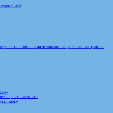
наркоманией
териальной помощи на основании социального контракта»
шка»
несовершеннолетних»
инвалидов»