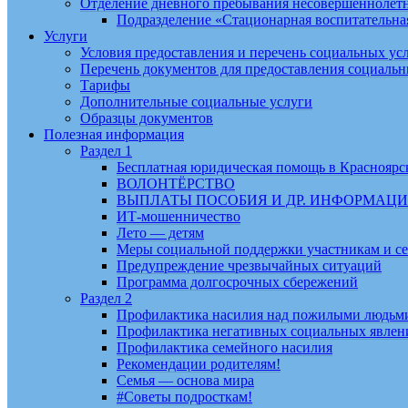
Отделение дневного пребывания несовершеннолет
Подразделение «Стационарная воспитательна
Услуги
Условия предоставления и перечень социальных ус
Перечень документов для предоставления социальн
Тарифы
Дополнительные социальные услуги
Образцы документов
Полезная информация
Раздел 1
Бесплатная юридическая помощь в Красноярс
ВОЛОНТЁРСТВО
ВЫПЛАТЫ ПОСОБИЯ И ДР. ИНФОРМАЦ
ИТ-мошенничество
Лето — детям
Меры социальной поддержки участникам и с
Предупреждение чрезвычайных ситуаций
Программа долгосрочных сбережений
Раздел 2
Профилактика насилия над пожилыми людьм
Профилактика негативных социальных явлени
Профилактика семейного насилия
Рекомендации родителям!
Семья — основа мира
#Советы подросткам!