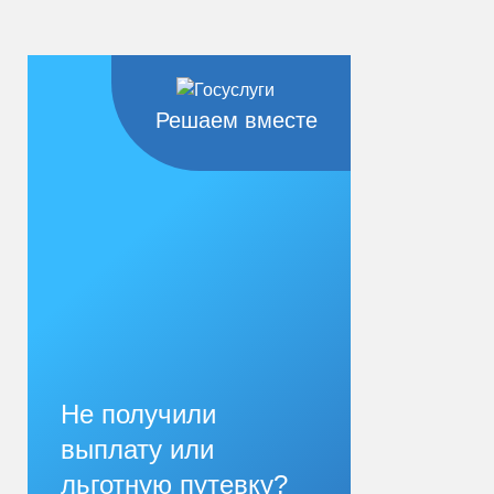
Решаем вместе
Не получили
выплату или
льготную путевку?