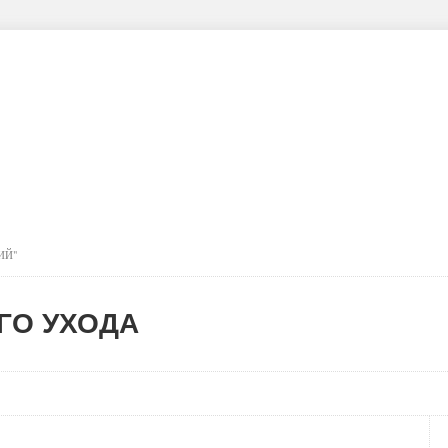
Структура
Услуги
Полезная информация
Конт
роль качества питания
Система долговременного ухода
ИЙ"
ГО УХОДА