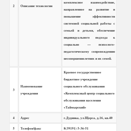
комплексное взаимодействие,
2
Описание технологии
направленное на развитие и
повышение эффективности
системной социальной работы с
семьей и детьми, обеспечение
индивидуального подхода к
социально — психолого-
педагогическому сопровождению
несовершеннолетних и их семей.
Краевое государственное
бюджетное учреждение
Наименование
социального обслуживания
3
учреждения
«Комплексный центр социального
обслуживания населения
«Таймырский»
4
Адрес
г.Дудинка, ул.Щорса, д.16, кв.40
5
Телефон/факс
8(39191) 5-36-51