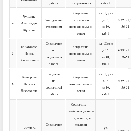
работе
обслуживания
каб.21
Отделение
ул. Щорса
Чуприна
Заведующий
социальной
д.16,
8(39191)
4
Александра
отделением
помощи семье и
кв.40,
36-51
Юрьевна
детям
каб.1
Специалист
ул. Щорса
Коновалова
Отделение
по
д.16,
8(39191)
5
Ирина
помощи семье и
социальной
кв.40,
36-51
Вячеславовна
детям
работе
каб.1
Специалист
ул. Щорса
Викторова
Отделение
по
д.16,
8(39191)
6
Наталья
помощи семье и
социальной
кв.40,
36-51
Викторовна
детям
работе
каб.1
Социально —
реабилитационное
отделение для
Специалист
граждан
Аксенова
ул.