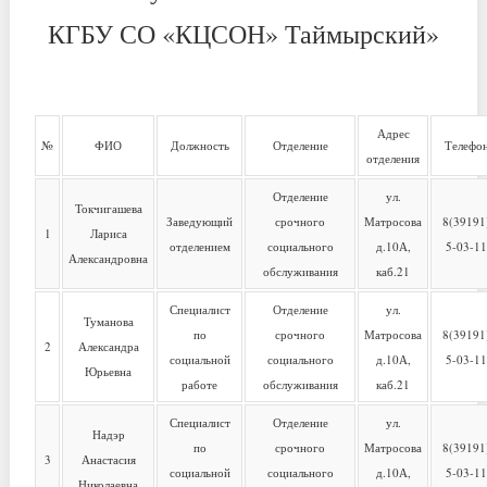
КГБУ СО «КЦСОН» Таймырский»
Адрес
№
ФИО
Должность
Отделение
Телефо
отделения
Отделение
ул.
Токчигашева
Заведующий
срочного
Матросова
8(39191
1
Лариса
отделением
социального
д.10А,
5-03-1
Александровна
обслуживания
каб.21
Специалист
Отделение
ул.
Туманова
по
срочного
Матросова
8(39191
2
Александра
социальной
социального
д.10А,
5-03-1
Юрьевна
работе
обслуживания
каб.21
Специалист
Отделение
ул.
Надэр
по
срочного
Матросова
8(39191
3
Анастасия
социальной
социального
д.10А,
5-03-1
Николаевна