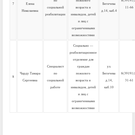
по
пожилого
8(39191)
7
Елена
Бегичева
социальной
возраста и
11-66
Николаевна
д.14, каб.4
реабилитации
инвалидов, детей
и лиц с
ограниченными
возможностями
Социально —
реабилитационное
отделение для
Специалист
граждан
ул.
Чарду Тамара
по
пожилого
Бегичева
8(39191)
8
Сергеевна
социальной
возраста и
д.14,
31-61
работе
инвалидов, детей
каб.10
и лиц с
ограниченными
возможностями