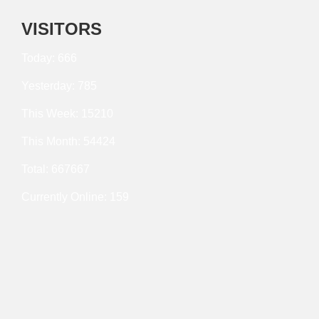
VISITORS
Today: 666
Yesterday: 785
This Week: 15210
This Month: 54424
Total: 667667
Currently Online: 159