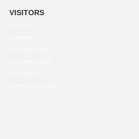
VISITORS
Today: 542
Yesterday: 780
This Week: 15866
This Month: 55080
Total: 668323
Currently Online: 163