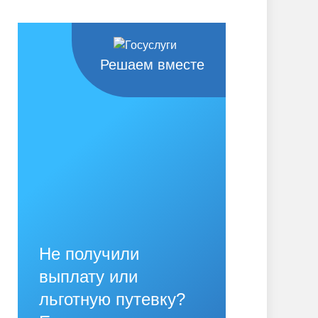
Решаем вместе
Не получили
выплату или
льготную путевку?