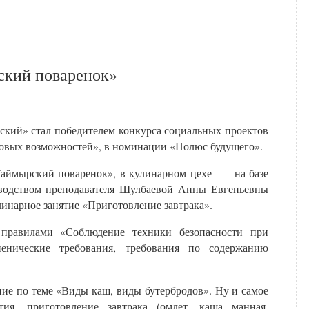
ский поваренок»
ий» стал победителем конкурса социальных проектов
вых возможностей», в номинации «Полюс будущего».
«Таймырский поваренок», в кулинарном цехе — на базе
одством преподавателя Шулбаевой Анны Евгеньевны
линарное занятие «Приготовление завтрака».
 правилами «Соблюдение техники безопасности при
енические требования, требования по содержанию
ие по теме «Виды каш, виды бутербродов». Ну и самое
ятия- приготовление завтрака (омлет, каша манная,