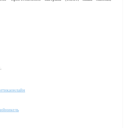
.
итикаонлайн
кийникель