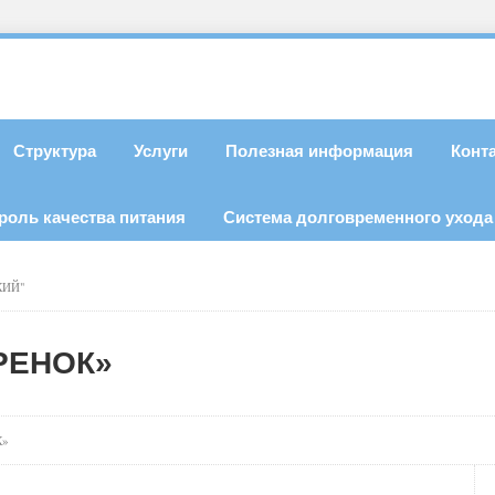
Структура
Услуги
Полезная информация
Конт
роль качества питания
Система долговременного ухода
КИЙ"
РЕНОК»
К»