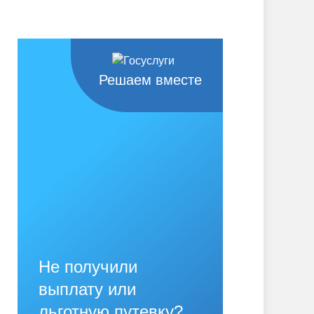
Решаем вместе
Не получили
выплату или
льготную путевку?