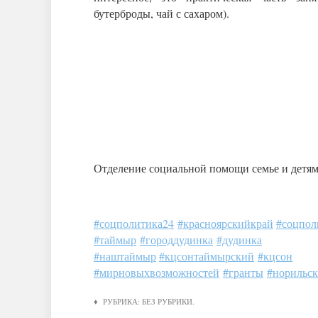
бутерброды, чай с сахаром).
Отделение социальной помощи семье и детям
#соцполитика24
#красноярскийкрай
#соцпол
#таймыр
#городдудинка
#дудинка
#наштаймыр
#кцсонтаймырский
#кцсон
#мирновыхвозможностей
#гранты
#норильс
♦ РУБРИКА:
БЕЗ РУБРИКИ
.