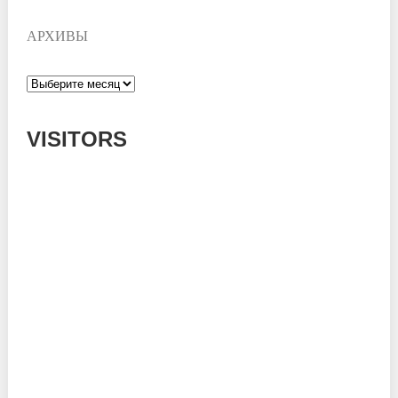
АРХИВЫ
Архивы
VISITORS
Today: 578
Yesterday: 1182
This Week: 14337
This Month: 53551
Total: 666794
Currently Online: 99