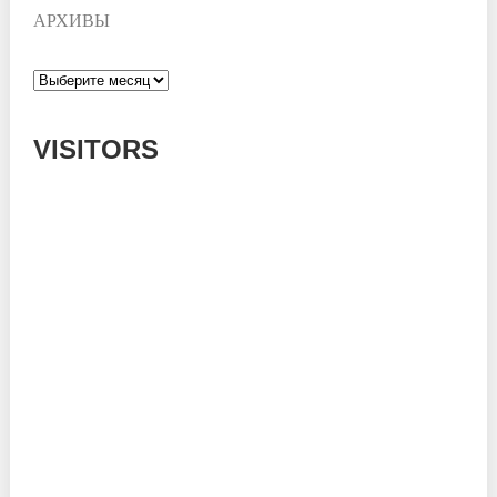
АРХИВЫ
Архивы
VISITORS
Today: 481
Yesterday: 995
This Week: 8155
This Month: 56014
Total: 669257
Currently Online: 168