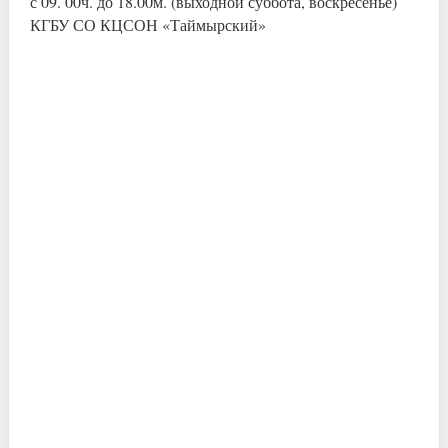
с 09. 00ч. до 18.00м. (выходной суббота, воскресенье)
КГБУ СО КЦСОН «Таймырский»