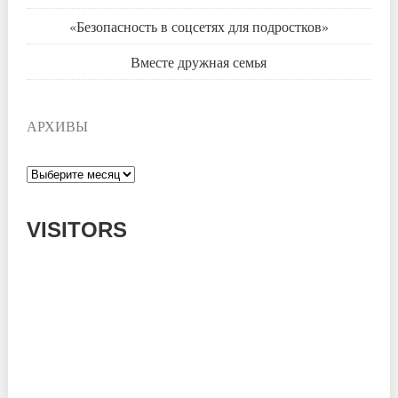
«Безопасность в соцсетях для подростков»
Вместе дружная семья
АРХИВЫ
Архивы
VISITORS
Today: 604
Yesterday: 785
This Week: 15148
This Month: 54362