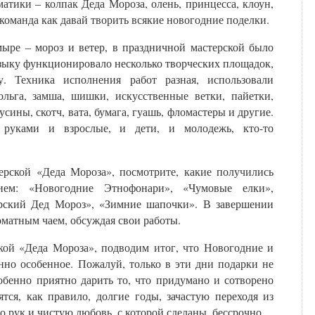
атики – колпак Деда Мороза, олень, принцесса, клоун,
я команда как давай творить всякие новогодние поделки.
ыре – мороз и ветер, в праздничной мастерской было
зыку функционировало несколько творческих площадок,
 Техника исполнения работ разная, использовали
ольга, замша, шишки, искусственные ветки, пайетки,
усины, скотч, вата, бумага, гуашь, фломастеры и другие.
 руками и взрослые, и дети, и молодежь, кто-то
ерской «Деда Мороза», посмотрите, какие получились
ием: «Новогодние Этнофонари», «Чумовые елки»,
рский Дед Мороз», «Зимние шапочки». В завершении
оматным чаем, обсуждая свои работы.
кой «Деда Мороза», подводим итог, что Новогодние и
нно особенное. Пожалуй, только в эти дни подарки не
собенно приятно дарить то, что придумано и сотворено
тся, как правило, долгие годы, зачастую переходя из
о рук и чистую любовь, с которой сделаны, бессрочно.