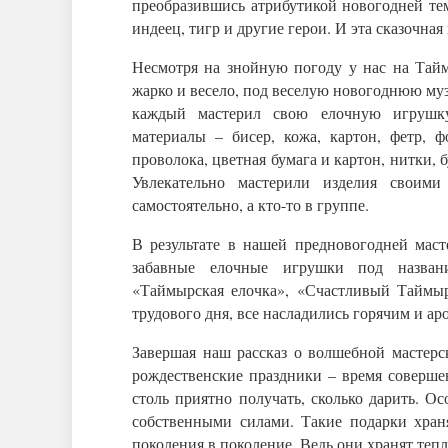
преобразившись атрибутикой новогодней тем
индеец, тигр и другие герои. И эта сказочна
Несмотря на знойную погоду у нас на Тайм
жарко и весело, под веселую новогоднюю му
каждый мастерил свою елочную игрушку.
материалы – бисер, кожа, картон, фетр, ф
проволока, цветная бумага и картон, нитки, б
Увлекательно мастерили изделия своими
самостоятельно, а кто-то в группе.
В результате в нашей предновогодней маст
забавные елочные игрушки под назван
«Таймырская елочка», «Счастливый Таймы
трудового дня, все насладились горячим и ар
Завершая наш рассказ о волшебной мастерс
рождественские праздники – время соверше
столь приятно получать, сколько дарить. О
собственными силами. Такие подарки храня
поколения в поколение. Ведь они хранят тепл