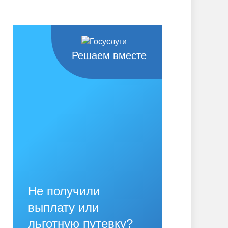
Решаем вместе
Не получили
выплату или
льготную путевку?