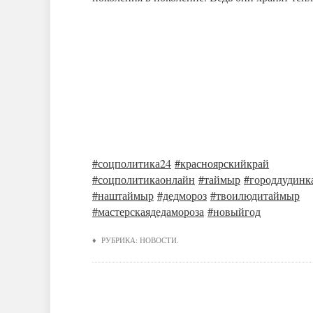
#соцполитика24
#красноярскийкрай
#соцполитикаонлайн
#таймыр
#городдудинк
#наштаймыр
#дедмороз
#твоилюдитаймыр
#мастерскаядедамороза
#новыйгод
♦ РУБРИКА:
НОВОСТИ
.