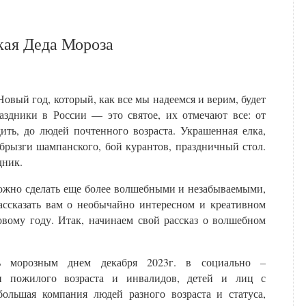
кая Деда Мороза
овый год, который, как все мы надеемся и верим, будет
здники в России — это святое, их отмечают все: от
ить, до людей почтенного возраста. Украшенная елка,
 брызги шампанского, бой курантов, праздничный стол.
дник.
можно сделать еще более волшебными и незабываемыми,
ассказать вам о необычайно интересном и креативном
овому году. Итак, начинаем свой рассказ о волшебном
ь морозным днем декабря 2023г. в социально –
н пожилого возраста и инвалидов, детей и лиц с
ольшая компания людей разного возраста и статуса,