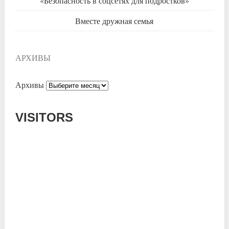
«Безопасность в соцсетях для подростков»
Вместе дружная семья
АРХИВЫ
Архивы
VISITORS
Today: 855
Yesterday: 1039
This Week: 13432
This Month: 52646
Total: 665889