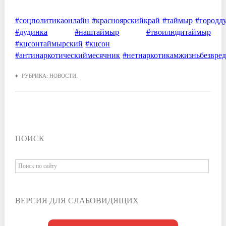
#соцполитикаонлайн
#красноярскийкрай
#таймыр
#городд
#дудинка
#наштаймыр
#твоилюдитаймыр
#кцсонтаймырский
#кцсон
#антинаркотическиймесячник
#нетнаркотикамжизньбезвре
♦ РУБРИКА:
НОВОСТИ
.
ПОИСК
ВЕРСИЯ ДЛЯ СЛАБОВИДЯЩИХ