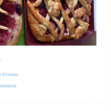
.
а
#дудинка
кийникель