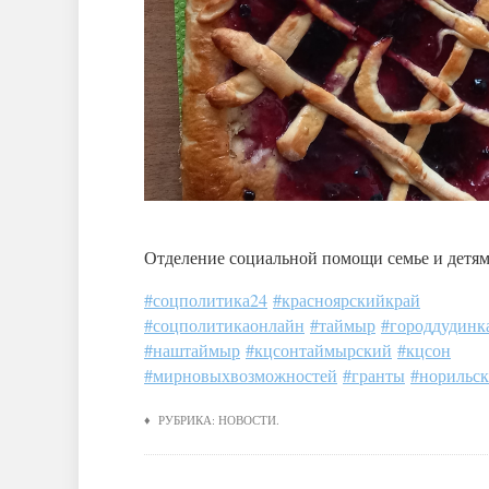
Отделение социальной помощи семье и детям
#соцполитика24
#красноярскийкрай
#соцполитикаонлайн
#таймыр
#городдудинк
#наштаймыр
#кцсонтаймырский
#кцсон
#мирновыхвозможностей
#гранты
#норильс
♦ РУБРИКА:
НОВОСТИ
.