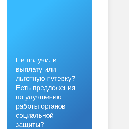
Не получили
выплату или
льготную путевку?
Есть предложения
по улучшению
работы органов
социальной
защиты?