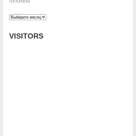
АРХИВЫ
Архивы
VISITORS
Today: 909
Yesterday: 780
This Week: 16233
This Month: 55447
Total: 668690
Currently Online: 347