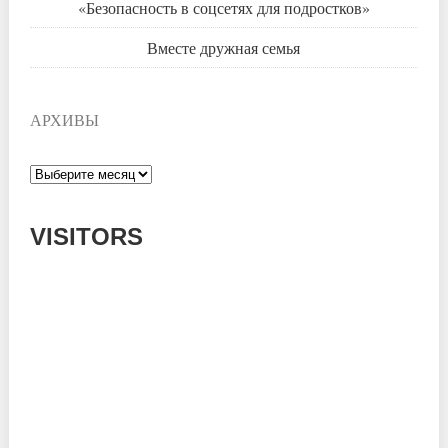
«Безопасность в соцсетях для подростков»
Вместе дружная семья
АРХИВЫ
Архивы
VISITORS
Today: 581
Yesterday: 1182
This Week: 14340
This Month: 53554
Total: 666797