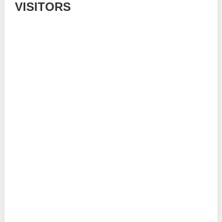
VISITORS
Today: 288
Yesterday: 1182
This Week: 14047
This Month: 53261
Total: 666504
Currently Online: 190