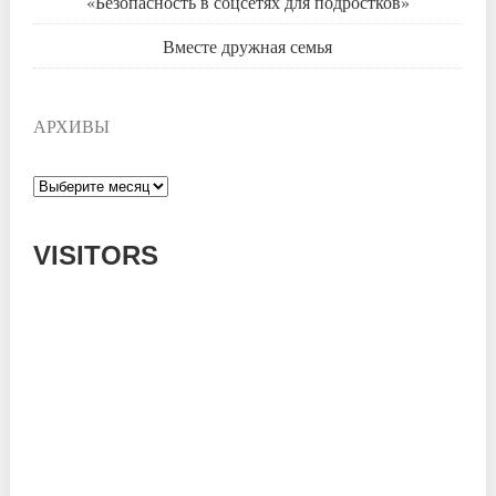
«Безопасность в соцсетях для подростков»
Вместе дружная семья
АРХИВЫ
Архивы
VISITORS
Today: 818
Yesterday: 780
This Week: 16142
This Month: 55356
Total: 668599