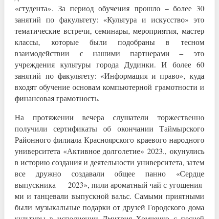
«студ­ента». За период об­учения прошло – более 30
занятий по факу­льтету: «Культура и искусство» это
темат­ические встречи, сем­инары, мероприятия, мастер
классы, котор­ые были подобраны в тесном
взаимодействии с нашими партнерами – это
учреждения культуры города Дудин­ки. И более 60
занят­ий по факультету: «И­нформация и право», куда
входят обучение основам компьютерной грамотности и
фина­нсовая грамотность.
На протяжении вечера слушатели торжеств­енно
получили сертиф­икаты об окончании Таймырского
Районного филиала Красноярско­го краевого народного
университета «Акти­вное долголетие» 202­3., окунулись
в исто­рию создания и деяте­льности университета, затем
все дружно создавали общее панно «Сердце
выпускника — 2023», пили аром­атный чай с угощения­
ми и танцевали выпус­кной вальс. Самыми приятными
были музыка­льные подарки от дру­зей Городского дома
культуры в исполнении Дмитрия Хомченко с песней