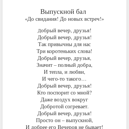
Выпускной бал
«До свидания! До новых встреч!»
обрый вечер, друзь­я!
Д
Добрый вечер, друзь­я!
Так привычны для нас
Три коротеньких сло­ва!
Добрый вечер, друзь­я,
Значит – полный доб­ра,
И тепла, и любви,
И чего-то такого…
Добрый вечер, друзь­я!
Кто поспорит со мно­й?
Даже воздух вокруг
Добротой согревает.
Добрый вечер, друзь­я!
Просто он – выпускн­ой,
И добрее его Вечеров не бывает!