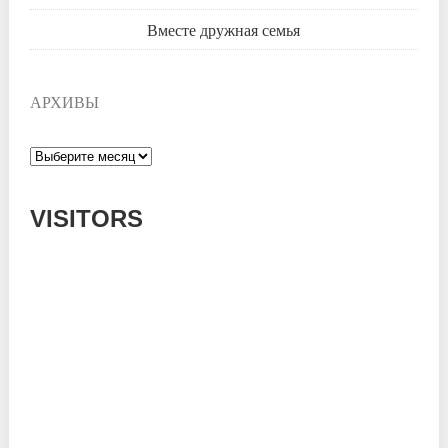
Вместе дружная семья
АРХИВЫ
Архивы
VISITORS
Today: 387
Yesterday: 785
This Week: 14931
This Month: 54145
Total: 667388