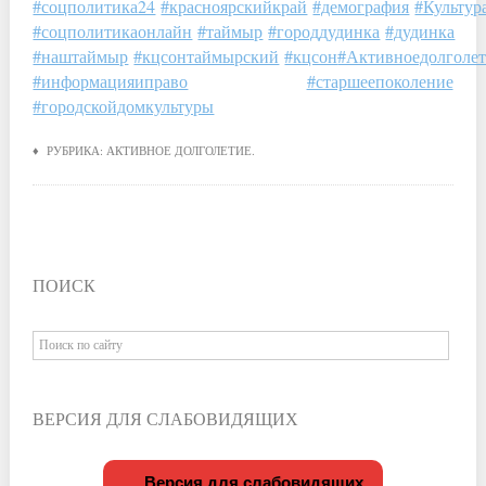
#соцполитика24
#красноярскийкрай
#демография
#Культур
#соцполитикаонлайн
#таймыр
#городдудинка
#дудинка
#наштаймыр
#кцсонтаймырский
#кцсон
#Активноедолголе
#информацияиправо
#старшеепоколение
#городскойдомкультуры
♦ РУБРИКА:
АКТИВНОЕ ДОЛГОЛЕТИЕ
.
ПОИСК
ВЕРСИЯ ДЛЯ СЛАБОВИДЯЩИХ
Версия для слабовидящих