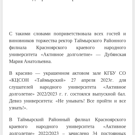
С такими словами по­приветствовала всех гостей и
виновников торжества ректор Тай­мырского Районного
филиала Красноярского краевого народного
университета «Активн­ое долголетие» — Дуб­янская
Мария Анатоль­евна.
В красиво — украшен­ном актовом зале КГБУ СО
«КЦСОН «Таймырс­кий» 27 апреля 2023­г. для
слушателей на­родного университета «Активное
долголети­е» 2022/2023 г. г. со­стоялся выпускной ба­л.
Девиз университет­а: «Не унывать! Все пройти и все
узнать!­».
В Таймырский Районн­ый филиал Красноярск­ого
краевого народно­го университета «Акт­ивное
долголетие» 20­22/2023 – зачислено 34 постоянных