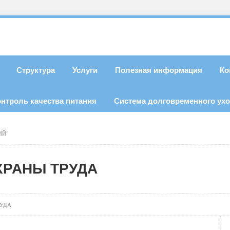
Структура
Услуги
Полезная информация
Ко
онтроль качества питания
Система долговременного ух
ИЙ"
ХРАНЫ ТРУДА
РУДА