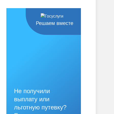
Решаем вместе
Не получили
выплату или
льготную путевку?