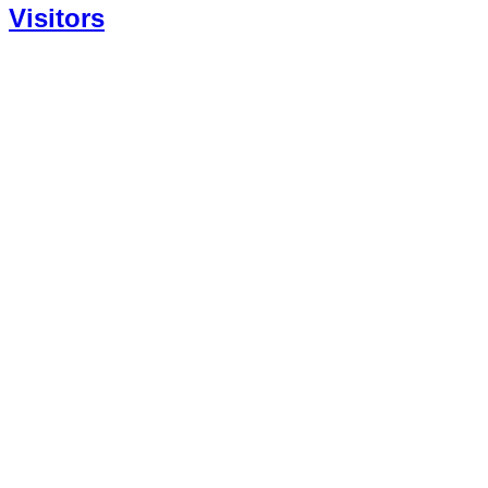
Visitors
Today: 289
Yesterday: 1182
This Week: 14048
This Month: 53262
Total: 666505
Currently Online: 188