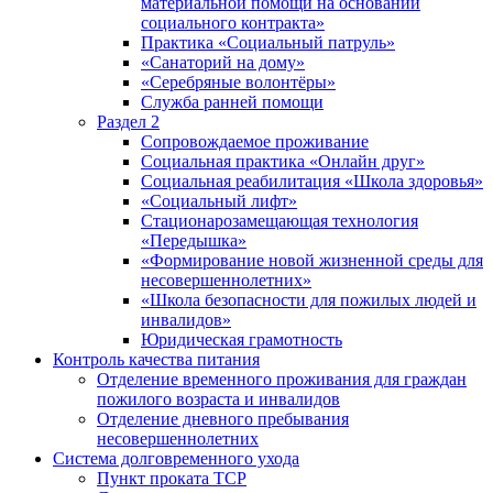
материальной помощи на основании
социального контракта»
Практика «Социальный патруль»
«Санаторий на дому»
«Серебряные волонтёры»
Служба ранней помощи
Раздел 2
Сопровождаемое проживание
Социальная практика «Онлайн друг»
Социальная реабилитация «Школа здоровья»
«Социальный лифт»
Стационарозамещающая технология
«Передышка»
«Формирование новой жизненной среды для
несовершеннолетних»
«Школа безопасности для пожилых людей и
инвалидов»
Юридическая грамотность
Контроль качества питания
Отделение временного проживания для граждан
пожилого возраста и инвалидов
Отделение дневного пребывания
несовершеннолетних
Система долговременного ухода
Пункт проката ТСР