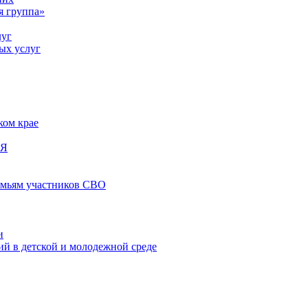
я группа»
луг
ых услуг
ком крае
ИЯ
емьям участников СВО
и
й в детской и молодежной среде