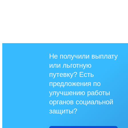
Не получили выплату
или льготную
путевку? Есть
предложения по
улучшению работы
органов социальной
защиты?