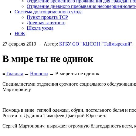
Отделение временного проживания для граждан по
Отделение дневного пребывания несовершеннолет
Система долговременного ухода
Пункт проката ТСР
Дневная занятость
Школа ухода
НОК
27 февраля 2019 · Автор:
КГБУ СО "КЦСОН "Таймырский"
В мире ты не одинок
≡
Главная
→
Новости
→ В мире ты не одинок
Специалистами отделения срочного социального обслуживания
Мартоновичу.
Помощь в виде теплой одежды, обуви, постельного белья и по
России г. Дудинки Тимофеев Дмитрий Юрьевич.
Сергей Мартонович выражает огромную благодарность всем, кт