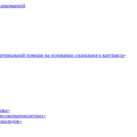
наркоманией
териальной помощи на основании социального контракта»
шка»
несовершеннолетних»
инвалидов»