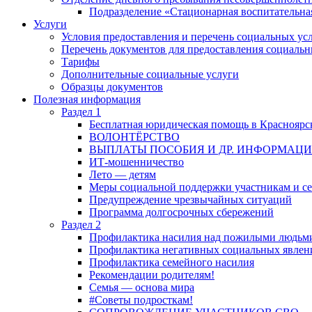
Подразделение «Стационарная воспитательна
Услуги
Условия предоставления и перечень социальных ус
Перечень документов для предоставления социальн
Тарифы
Дополнительные социальные услуги
Образцы документов
Полезная информация
Раздел 1
Бесплатная юридическая помощь в Красноярс
ВОЛОНТЁРСТВО
ВЫПЛАТЫ ПОСОБИЯ И ДР. ИНФОРМАЦ
ИТ-мошенничество
Лето — детям
Меры социальной поддержки участникам и с
Предупреждение чрезвычайных ситуаций
Программа долгосрочных сбережений
Раздел 2
Профилактика насилия над пожилыми людьм
Профилактика негативных социальных явлени
Профилактика семейного насилия
Рекомендации родителям!
Семья — основа мира
#Советы подросткам!