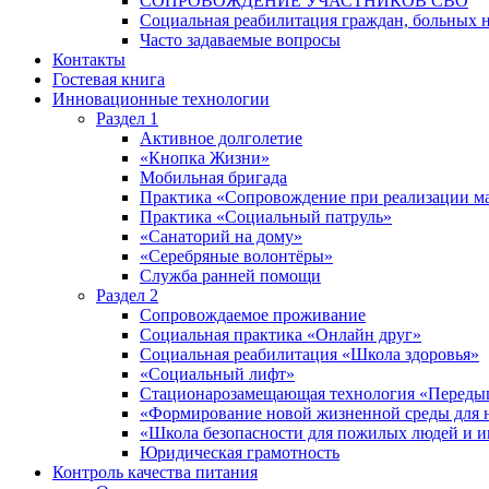
СОПРОВОЖДЕНИЕ УЧАСТНИКОВ СВО
Социальная реабилитация граждан, больных 
Часто задаваемые вопросы
Контакты
Гостевая книга
Инновационные технологии
Раздел 1
Активное долголетие
«Кнопка Жизни»
Мобильная бригада
Практика «Сопровождение при реализации ма
Практика «Социальный патруль»
«Санаторий на дому»
«Серебряные волонтёры»
Служба ранней помощи
Раздел 2
Сопровождаемое проживание
Социальная практика «Онлайн друг»
Социальная реабилитация «Школа здоровья»
«Социальный лифт»
Стационарозамещающая технология «Переды
«Формирование новой жизненной среды для 
«Школа безопасности для пожилых людей и 
Юридическая грамотность
Контроль качества питания