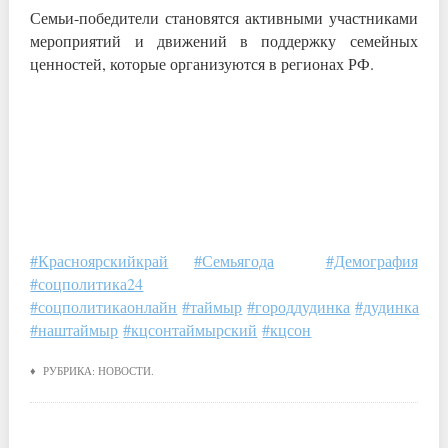
Семьи-победители становятся активными участниками
мероприятий и движений в поддержку семейных
ценностей, которые организуются в регионах РФ.
#Красноярскийкрай
#Семьягода
#Демография
#соцполитика24
#соцполитикаонлайн
#таймыр
#городдудинка
#дудинка
#наштаймыр
#кцсонтаймырский
#кцсон
♦ РУБРИКА:
НОВОСТИ
.