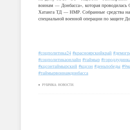
воинам — Донбасса», которая проводилась 0
Хатанга ТД — НМР. Собранные средства на
специальной военной операции по защите До
#соцполитика24
#красноярскийкрай
#демогр
#соцполитикаонлайн
#таймыр
#городдудинк
#кцсонтаймырский
#кцсон
#деньпобеды
#9м
#таймырвоинамдонбасса
♦ РУБРИКА:
НОВОСТИ
.