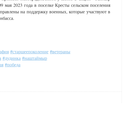
9 мая 2023 года в поселке Кресты сельском поселения
правлены на поддержку военных, которые участвуют в
нбасса.
афия
#старшеепоколение
#ветераны
а
#дудинка
#наштаймыр
ая
#победа