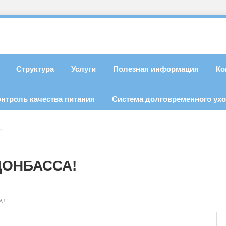
Структура
Услуги
Полезная информация
Ко
онтроль качества питания
Система долговременного ух
"
ДОНБАССА!
А!