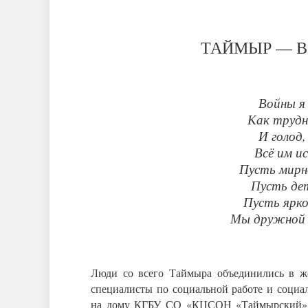
ТАЙМЫР — В
Войны я 
Как трудн
И голод,
Всё им и
Пусть мирн
Пусть дет
Пусть ярко
Мы дружной 
Люди со всего Таймыра объединились в ж
специалисты по социальной работе и социа
на дому КГБУ СО «КЦСОН «Таймырский» п