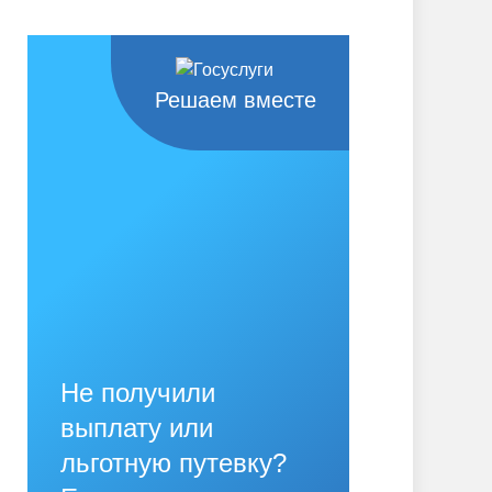
Решаем вместе
Не получили
выплату или
льготную путевку?