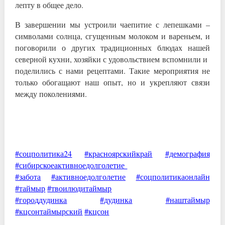
лепту в общее дело.
В завершении мы устроили чаепитие с лепешками –
символами солнца, сгущенным молоком и вареньем, и
поговорили о других традиционных блюдах нашей
северной кухни, хозяйки с удовольствием вспомнили и
поделились с нами рецептами. Такие мероприятия не
только обогащают наш опыт, но и укрепляют связи
между поколениями.
#соцполитика24
#красноярскийкрай
#демография
#сибирскоеактивноедолголетие
#забота
#активноедолголетие
#соцполитикаонлайн
#таймыр
#твоилюдитаймыр
#городдудинка
#дудинка
#наштаймыр
#кцсонтаймырский
#кцсон