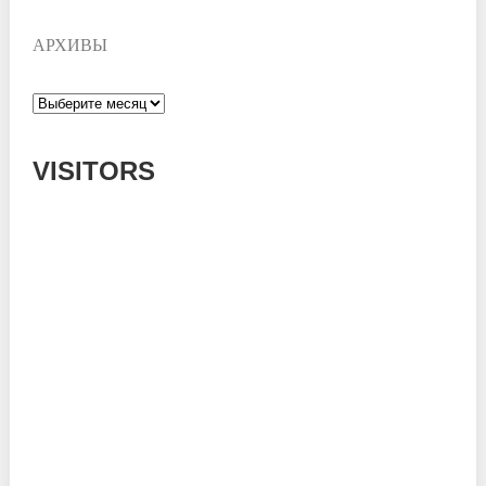
АРХИВЫ
Архивы
VISITORS
Today: 594
Yesterday: 785
This Week: 15138
This Month: 54352
Total: 667595
Currently Online: 147