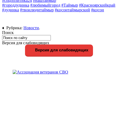
#соцполитика24
#наштаймыр
#городдудинка
#любимыйгород
#Таймыр
#Красноярскийкрай
#дудинка
#твоилюдитаймыр
#кцсонтаймырский
#кцсон
♦ Рубрика:
Новости
.
Поиск
Версия для слабовидящих
Версия для слабовидящих