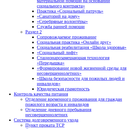
материальной помощи на основании
социального контракта»
Практика «Социальный патруль»
«Санаторий на дому»
«Серебряные волонтёры»
Служба ранней помощи
Раздел 2
Сопровождаемое проживание
Социальная практика «Онлайн друг»
Социальная реабилитация «Школа здоровья»
«Социальный лифт»
Стационарозамещающая технология
«Передышка»
«Формирование новой жизненной среды для
несовершеннолетних»
«Школа безопасности для пожилых людей и
инвалидов»
Юридическая грамотность
Контроль качества питания
Отделение временного проживания для граждан
пожилого возраста и инвалидов
Отделение дневного пребывания
несовершеннолетних
Система долговременного ухода
Пункт проката ТСР