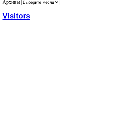
Архивы
Visitors
Today: 527
Yesterday: 1182
This Week: 14286
This Month: 53500
Total: 666743
Currently Online: 97