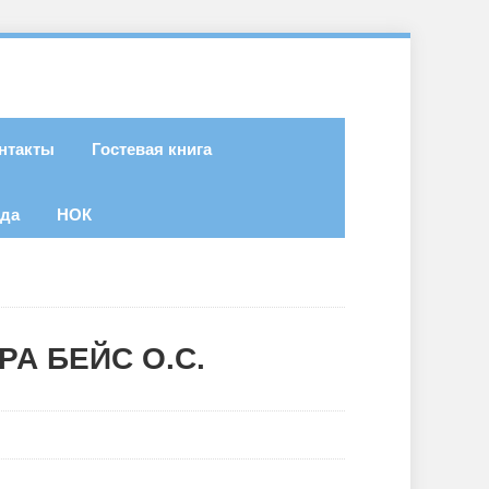
нтакты
Гостевая книга
ода
НОК
А БЕЙС О.С.