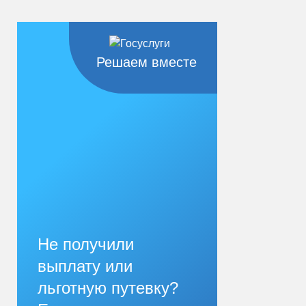
Решаем вместе
Не получили
выплату или
льготную путевку?