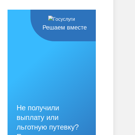
Решаем вместе
Не получили
выплату или
льготную путевку?