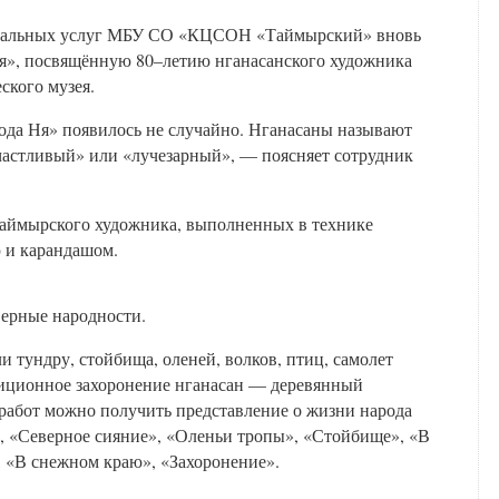
социальных услуг МБУ СО «КЦСОН «Таймырский» вновь
Ня», посвящённую 80–летию нганасанского художника
ского музея.
ода Ня» появилось не случайно. Нганасаны называют
счастливый» или «лучезарный», — поясняет сотрудник
 таймырского художника, выполненных в технике
 и карандашом.
верные народности.
тундру, стойбища, оленей, волков, птиц, самолет
диционное захоронение нганасан — деревянный
й работ можно получить представление о жизни народа
», «Северное сияние», «Оленьи тропы», «Стойбище», «В
, «В снежном краю», «Захоронение».