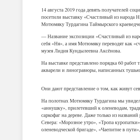
14 августа 2019 года девять получателей 
посетили выставку «Счастливый из народа 
Мотюмяку Турдагина Таймырского краеведче
— Название экспозиции «Счастливый из нар
себя «Ня», а имя Мотюмяку переводят как «
музея Лидия Кундылеевна Аксёнова.
На выставке представлено порядка 60 работ
акварели и линогравюры, написанных тушью
Они дают представление о том, как живут се
На полотнах Мотюмяку Турдагина мы увидели 
«аннушку», прилетевший к оленеводам, тра
саркофаг на дереве. Даже только из названи
Севера: «Морозное утро», «Тропа куропатки
оленеводческой бригаде», «Чаепитие в пути»