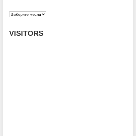
Архивы
VISITORS
Today: 479
Yesterday: 1182
This Week: 14238
This Month: 53452
Total: 666695
Currently Online: 127