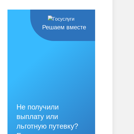
Решаем вместе
Не получили
выплату или
льготную путевку?