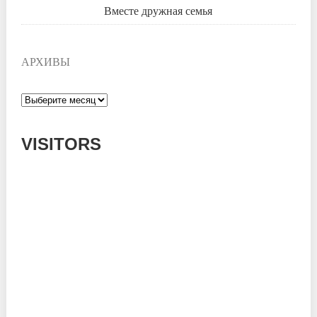
Вместе дружная семья
АРХИВЫ
Архивы
VISITORS
Today: 667
Yesterday: 785
This Week: 15211
This Month: 54425
Total: 667668
Currently Online: 160