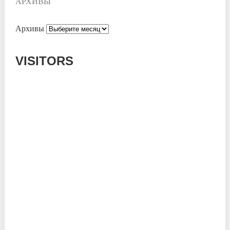
АРХИВЫ
Архивы
VISITORS
Today: 504
Yesterday: 995
This Week: 8178
This Month: 56037
Total: 669280
Currently Online: 139