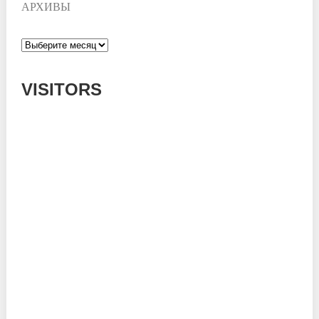
АРХИВЫ
Архивы
VISITORS
Today: 263
Yesterday: 780
This Week: 15587
This Month: 54801
Total: 668044
Currently Online: 236