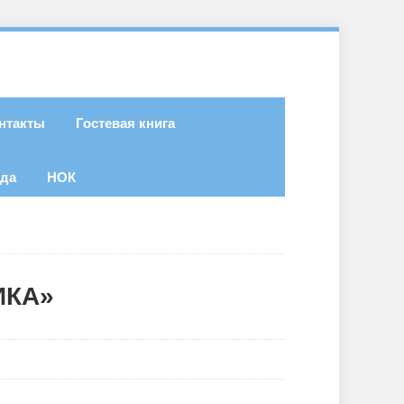
нтакты
Гостевая книга
ода
НОК
ИКА»