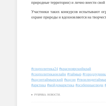
природные территории) и лично внести свой 
Участники таких конкурсов испытывают ог
охране природы и вдохновляются на творчест
#соцполитика24
#красноярскийкрай
#соцполитикаонлайн
#таймыр
#городдудинк
#кцсонтаймырский
#кцсон
#твоилюдитаймы
#арктика
#мойдомарктика
#особенныелюди
♦ РУБРИКА:
НОВОСТИ
.