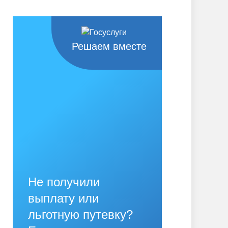
Решаем вместе
Не получили
выплату или
льготную путевку?