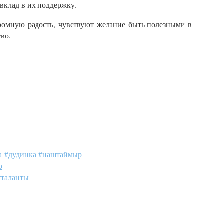
вклад в их поддержку.
ромную радость, чувствуют желание быть полезными в
во.
а
#дудинка
#наштаймыр
р
#таланты