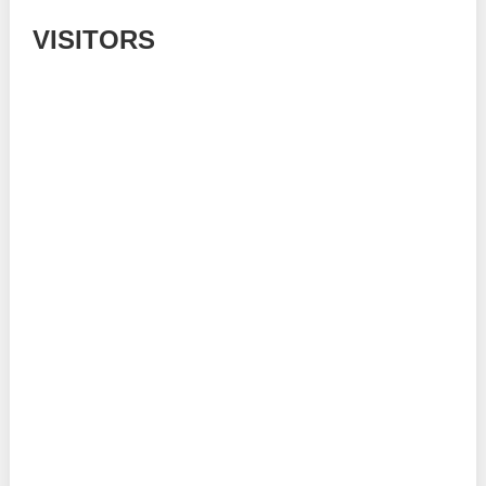
VISITORS
Today: 99
Yesterday: 785
This Week: 14643
This Month: 53857
Total: 667100
Currently Online: 214