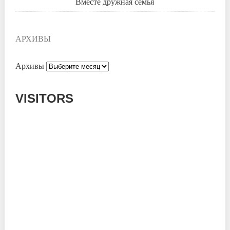
Вместе дружная семья
АРХИВЫ
Архивы
VISITORS
Today: 655
Yesterday: 1039
This Week: 13232
This Month: 52446
Total: 665689
Currently Online: 547