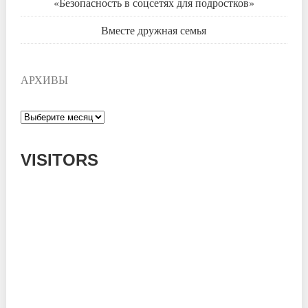
«Безопасность в соцсетях для подростков»
Вместе дружная семья
АРХИВЫ
Архивы
VISITORS
Today: 875
Yesterday: 780
This Week: 16199
This Month: 55413
Total: 668656