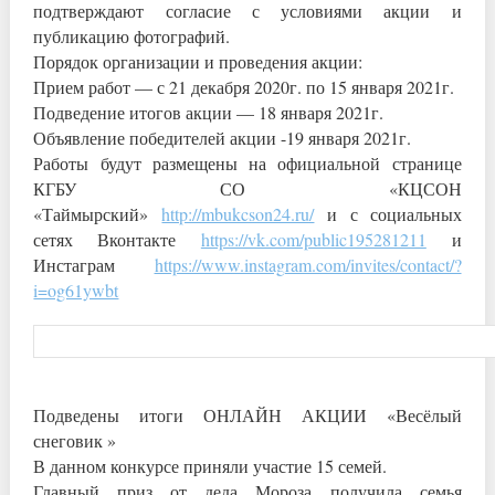
подтверждают согласие с условиями акции и
публикацию фотографий.
Порядок организации и проведения акции:
Прием работ — с 21 декабря 2020г. по 15 января 2021г.
Подведение итогов акции — 18 января 2021г.
Объявление победителей акции -19 января 2021г.
Работы будут размещены на официальной странице
КГБУ СО «КЦСОН
«Таймырский»
http://mbukcson24.ru/
и с социальных
сетях Вконтакте
https://vk.com/public195281211
и
Инстаграм
https://www.instagram.com/invites/contact/?
i=og61ywbt
Подведены итоги ОНЛАЙН АКЦИИ «Весёлый
снеговик »
В данном конкурсе приняли участие 15 семей.
Главный приз от деда Мороза получила семья