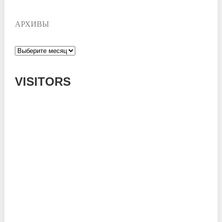
АРХИВЫ
Архивы
VISITORS
Today: 662
Yesterday: 1182
This Week: 14421
This Month: 53635
Total: 666878
Currently Online: 129