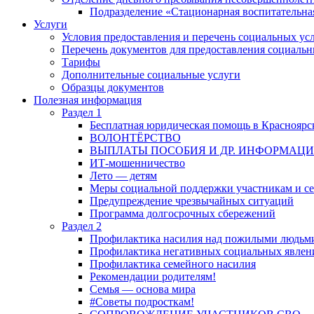
Подразделение «Стационарная воспитательна
Услуги
Условия предоставления и перечень социальных ус
Перечень документов для предоставления социальн
Тарифы
Дополнительные социальные услуги
Образцы документов
Полезная информация
Раздел 1
Бесплатная юридическая помощь в Красноярс
ВОЛОНТЁРСТВО
ВЫПЛАТЫ ПОСОБИЯ И ДР. ИНФОРМАЦ
ИТ-мошенничество
Лето — детям
Меры социальной поддержки участникам и с
Предупреждение чрезвычайных ситуаций
Программа долгосрочных сбережений
Раздел 2
Профилактика насилия над пожилыми людьм
Профилактика негативных социальных явлени
Профилактика семейного насилия
Рекомендации родителям!
Семья — основа мира
#Советы подросткам!