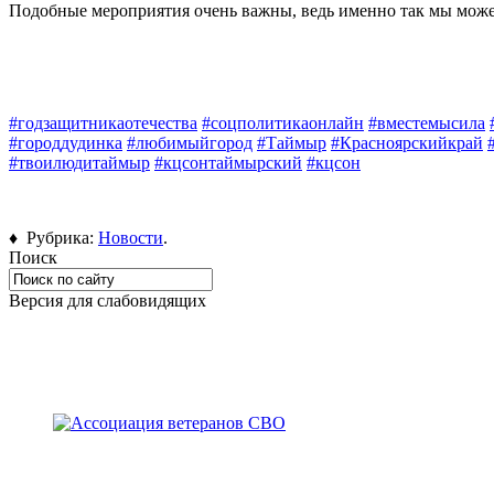
Подобные мероприятия очень важны, ведь именно так мы можем
#годзащитникаотечества
#соцполитикаонлайн
#вместемысила
#городдудинка
#любимыйгород
#Таймыр
#Красноярскийкрай
#твоилюдитаймыр
#кцсонтаймырский
#кцсон
♦ Рубрика:
Новости
.
Поиск
Версия для слабовидящих