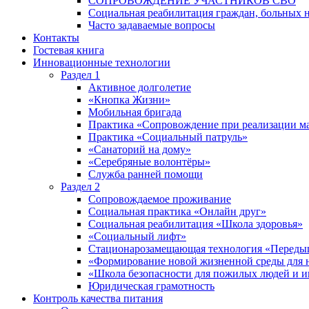
СОПРОВОЖДЕНИЕ УЧАСТНИКОВ СВО
Социальная реабилитация граждан, больных 
Часто задаваемые вопросы
Контакты
Гостевая книга
Инновационные технологии
Раздел 1
Активное долголетие
«Кнопка Жизни»
Мобильная бригада
Практика «Сопровождение при реализации ма
Практика «Социальный патруль»
«Санаторий на дому»
«Серебряные волонтёры»
Служба ранней помощи
Раздел 2
Сопровождаемое проживание
Социальная практика «Онлайн друг»
Социальная реабилитация «Школа здоровья»
«Социальный лифт»
Стационарозамещающая технология «Переды
«Формирование новой жизненной среды для 
«Школа безопасности для пожилых людей и 
Юридическая грамотность
Контроль качества питания