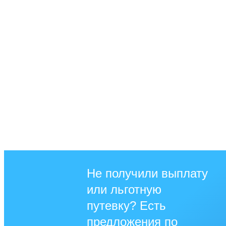
Не получили выплату
или льготную
путевку? Есть
предложения по