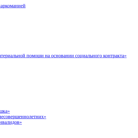
наркоманией
териальной помощи на основании социального контракта»
шка»
несовершеннолетних»
инвалидов»