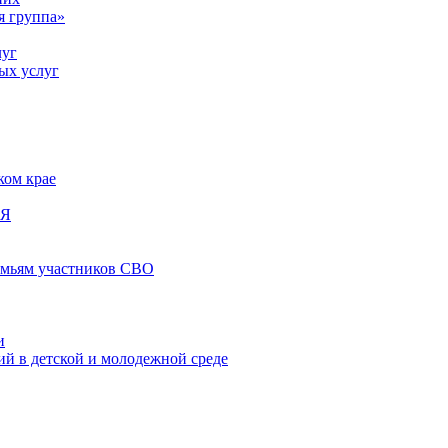
я группа»
луг
ых услуг
ком крае
ИЯ
емьям участников СВО
и
й в детской и молодежной среде